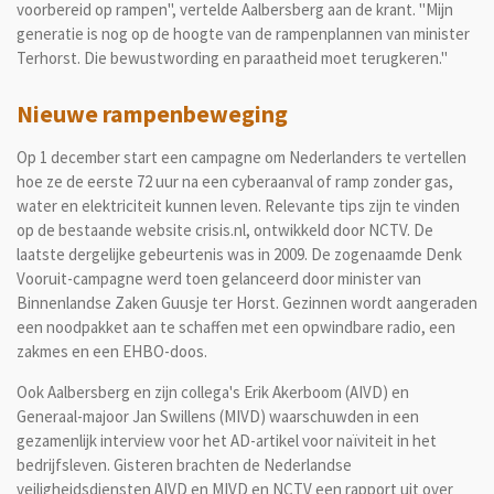
voorbereid op rampen", vertelde Aalbersberg aan de krant. "Mijn
generatie is nog op de hoogte van de rampenplannen van minister
Terhorst. Die bewustwording en paraatheid moet terugkeren."
Nieuwe rampenbeweging
Op 1 december start een campagne om Nederlanders te vertellen
hoe ze de eerste 72 uur na een cyberaanval of ramp zonder gas,
water en elektriciteit kunnen leven. Relevante tips zijn te vinden
op de bestaande website crisis.nl, ontwikkeld door NCTV. De
laatste dergelijke gebeurtenis was in 2009. De zogenaamde Denk
Vooruit-campagne werd toen gelanceerd door minister van
Binnenlandse Zaken Guusje ter Horst. Gezinnen wordt aangeraden
een noodpakket aan te schaffen met een opwindbare radio, een
zakmes en een EHBO-doos.
Ook Aalbersberg en zijn collega's Erik Akerboom (AIVD) en
Generaal-majoor Jan Swillens (MIVD) waarschuwden in een
gezamenlijk interview voor het AD-artikel voor naïviteit in het
bedrijfsleven. Gisteren brachten de Nederlandse
veiligheidsdiensten AIVD en MIVD en NCTV een rapport uit over