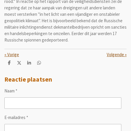
rood." In reactie op het rapport van de veiligheidsdiensten zei de
regering dat ze haar aanpak van dreigingen uit andere landen
moest versterken "in het licht van een vijandiger en onstabieler
geopolitiek klimaat". Het is bijvoorbeeld bekend dat de Russische
militaire inlichtingendienst dekmantelbedrijven opricht om sancties
en handelsbeperkingen te omzeilen. Eerder dit jaar werden 17
Russische spionnen gedeporteerd.
«
Vorige
Volgende
»
D
D
S
D
e
e
h
e
l
e
a
l
e
l
r
e
Reactie plaatsen
n
e
n
Naam *
E-mailadres *