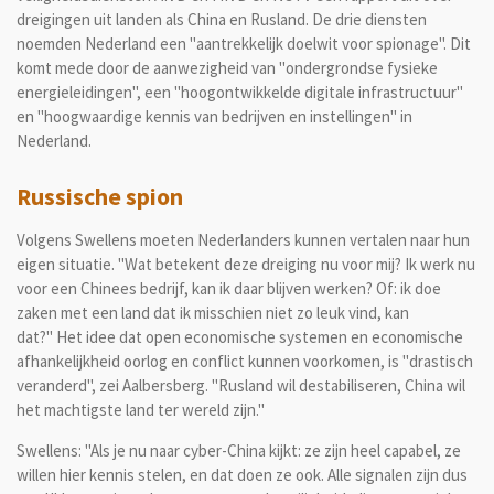
dreigingen uit landen als China en Rusland. De drie diensten
noemden Nederland een "aantrekkelijk doelwit voor spionage". Dit
komt mede door de aanwezigheid van "ondergrondse fysieke
energieleidingen", een "hoogontwikkelde digitale infrastructuur"
en "hoogwaardige kennis van bedrijven en instellingen" in
Nederland.
Russische spion
Volgens Swellens moeten Nederlanders kunnen vertalen naar hun
eigen situatie. "Wat betekent deze dreiging nu voor mij? Ik werk nu
voor een Chinees bedrijf, kan ik daar blijven werken? Of: ik doe
zaken met een land dat ik misschien niet zo leuk vind, kan
dat?" Het idee dat open economische systemen en economische
afhankelijkheid oorlog en conflict kunnen voorkomen, is "drastisch
veranderd", zei Aalbersberg. "Rusland wil destabiliseren, China wil
het machtigste land ter wereld zijn."
Swellens: "Als je nu naar cyber-China kijkt: ze zijn heel capabel, ze
willen hier kennis stelen, en dat doen ze ook. Alle signalen zijn dus