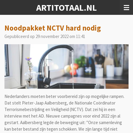
ARTITOTAAL.NL
Ga
direct
naar
de
Noodpakket NCTV hard nodig
hoofdinhoud
Gepubliceerd op 29 november 2022 om 11:41
Nederlanders moeten beter voorbereid zijn op mogelijke rampen.
Dat stelt Pieter-Jaap Aalbersberg, de Nationale Coördinator
Terrorismebestrijding en Veiligheid (NCTV). Dat zei hij in een
interview met het AD. Nieuwe campagnes voor eind 2022 zijn al
gestart. Aalbersberg legde de beweging uit: "Onze samenleving
kan beter bestand zijn tegen schokken. We zijn lange tijd niet