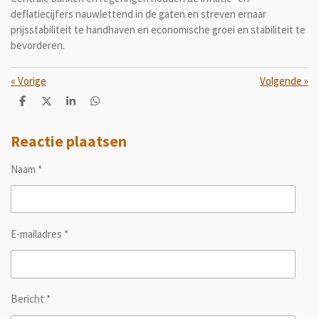
deflatiecijfers nauwlettend in de gaten en streven ernaar
prijsstabiliteit te handhaven en economische groei en stabiliteit te
bevorderen.
«
Vorige
Volgende
»
D
D
S
D
e
e
h
e
l
e
a
l
e
l
r
e
Reactie plaatsen
n
e
n
Naam *
E-mailadres *
Bericht *